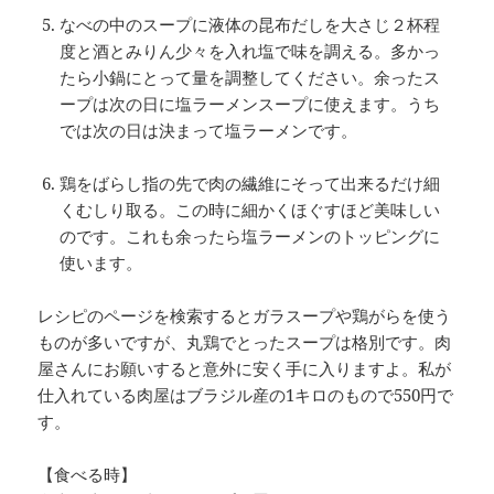
なべの中のスープに液体の昆布だしを大さじ２杯程
度と酒とみりん少々を入れ塩で味を調える。多かっ
たら小鍋にとって量を調整してください。余ったス
ープは次の日に塩ラーメンスープに使えます。うち
では次の日は決まって塩ラーメンです。
鶏をばらし指の先で肉の繊維にそって出来るだけ細
くむしり取る。この時に細かくほぐすほど美味しい
のです。これも余ったら塩ラーメンのトッピングに
使います。
レシピのページを検索するとガラスープや鶏がらを使う
ものが多いですが、丸鶏でとったスープは格別です。肉
屋さんにお願いすると意外に安く手に入りますよ。私が
仕入れている肉屋はブラジル産の1キロのもので550円で
す。
【食べる時】