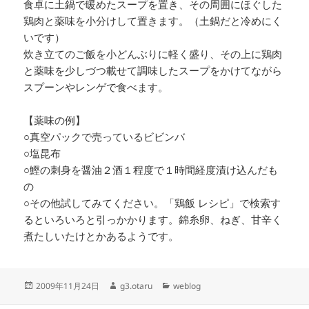
食卓に土鍋で暖めたスープを置き、その周囲にほぐした
鶏肉と薬味を小分けして置きます。（土鍋だと冷めにく
いです）
炊き立てのご飯を小どんぶりに軽く盛り、その上に鶏肉
と薬味を少しづつ載せて調味したスープをかけてながら
スプーンやレンゲで食べます。
【薬味の例】
○真空パックで売っているビビンバ
○塩昆布
○鰹の刺身を醤油２酒１程度で１時間経度漬け込んだも
の
○その他試してみてください。「鶏飯 レシピ」で検索す
るといろいろと引っかかります。錦糸卵、ねぎ、甘辛く
煮たしいたけとかあるようです。
投
作
カ
2009年11月24日
g3.otaru
weblog
稿
成
テ