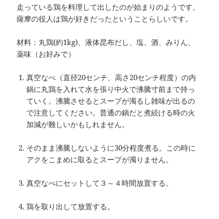
走っている鶏を料理して出したのが始まりのようです。
薩摩の役人は鶏が好きだったということらしいです。
材料：丸鶏(約1kg)、液体昆布だし、塩、酒、みりん、
薬味（お好みで）
真空なべ（直径20センチ、高さ20センチ程度）の内
鍋に丸鶏を入れて水を張り中火で沸騰寸前まで持っ
ていく。沸騰させるとスープが濁るし雑味が出るの
で注意してください。普通の鍋だと煮続ける時の火
加減が難しいかもしれません。
そのまま沸騰しないように30分程度煮る。この時に
アクをこまめに取るとスープが濁りません。
真空なべにセットして３～４時間放置する。
鶏を取り出して放置する。