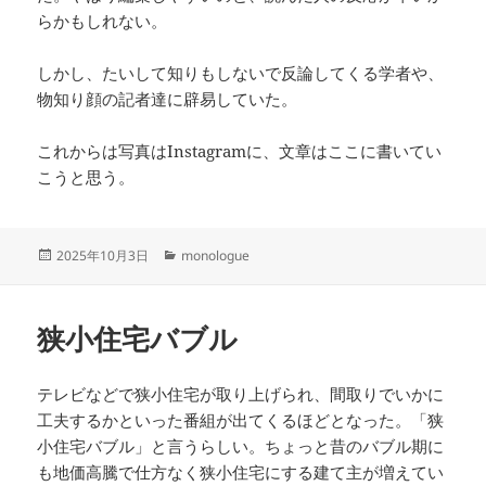
らかもしれない。
しかし、たいして知りもしないで反論してくる学者や、
物知り顔の記者達に辟易していた。
これからは写真はInstagramに、文章はここに書いてい
こうと思う。
投
カ
2025年10月3日
monologue
稿
テ
日:
ゴ
リ
狭小住宅バブル
ー
テレビなどで狭小住宅が取り上げられ、間取りでいかに
工夫するかといった番組が出てくるほどとなった。「狭
小住宅バブル」と言うらしい。ちょっと昔のバブル期に
も地価高騰で仕方なく狭小住宅にする建て主が増えてい