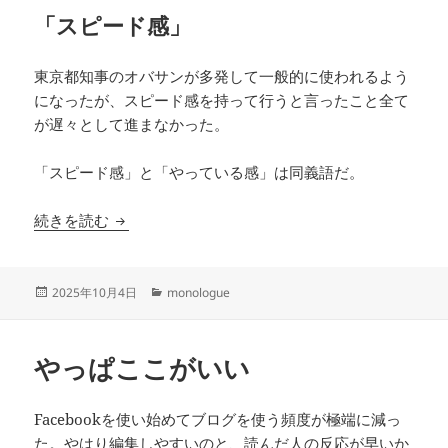
「スピード感」
東京都知事のオバサンが多発して一般的に使われるよう
になったが、スピード感を持って行うと言ったこと全て
が遅々として進まなかった。
「スピード感」と「やっている感」は同義語だ。
嫌いな言葉
続きを読む
投
カ
2025年10月4日
monologue
稿
テ
日:
ゴ
リ
やっぱここがいい
ー
Facebookを使い始めてブログを使う頻度が極端に減っ
た。やはり編集しやすいのと、読んだ人の反応が早いか