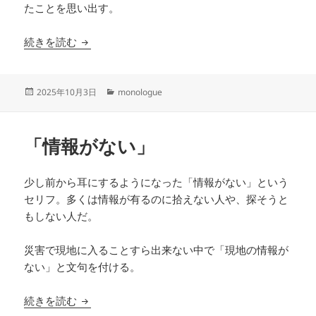
たことを思い出す。
狭小住宅バブル
続きを読む
投
カ
2025年10月3日
monologue
稿
テ
日:
ゴ
リ
「情報がない」
ー
少し前から耳にするようになった「情報がない」という
セリフ。多くは情報が有るのに拾えない人や、探そうと
もしない人だ。
災害で現地に入ることすら出来ない中で「現地の情報が
ない」と文句を付ける。
「情報がない」
続きを読む