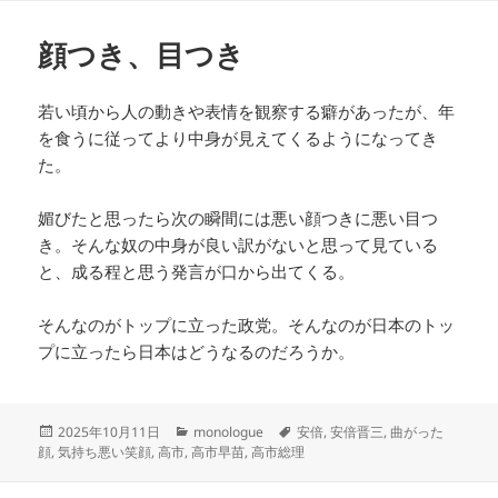
リ
ー
顔つき、目つき
若い頃から人の動きや表情を観察する癖があったが、年
を食うに従ってより中身が見えてくるようになってき
た。
媚びたと思ったら次の瞬間には悪い顔つきに悪い目つ
き。そんな奴の中身が良い訳がないと思って見ている
と、成る程と思う発言が口から出てくる。
そんなのがトップに立った政党。そんなのが日本のトッ
プに立ったら日本はどうなるのだろうか。
投
カ
タ
2025年10月11日
monologue
安倍
,
安倍晋三
,
曲がった
稿
テ
グ
顔
,
気持ち悪い笑顔
,
高市
,
高市早苗
,
高市総理
日:
ゴ
リ