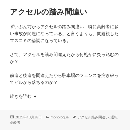
ー
アクセルの踏み間違い
ずいぶん前からアクセルの踏み間違い、特に高齢者に多
い事故が問題になっている。と言うよりも、問題視した
マスコミの論調になっている。
さて、アクセルを踏み間違えたから何処かに突っ込むの
か？
前進と後進を間違えたから駐車場のフェンスを突き破っ
てビルから落ちるのか？
アクセルの踏み間違い
続きを読む
投
カ
タ
2025年10月28日
monologue
アクセル踏み間違い
,
運転
,
稿
テ
グ
高齢者
日:
ゴ