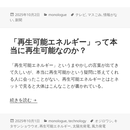
投
カ
タ
2025年10月2日
monologue
テレビ
,
マスごみ
,
情報がな
稿
テ
グ
い
,
新聞
日:
ゴ
リ
ー
「再生可能エネルギー」って本
当に再生可能なのか？
「再生可能エネルギー」というまやかしの言葉が出てき
て久しいが、本当に再生可能かという疑問に答えてくれ
る人に会ったことがない。再生可能エネルギーとはとネ
ットで見ると大体はこんなことが書かれている。
「再生可能エネルギー」って本当に再生可能なの
続きを読む
投
カ
タ
2025年10月1日
monologue
,
technology
オジロワシ
,
キ
稿
テ
グ
タサンショウウオ
,
再生可能エネルギー
,
太陽光発電
,
風力発電