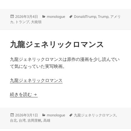
投
カ
タ
2026年3月4日
monologue
DonaldTrump
,
Trump
,
アメリ
稿
テ
グ
カ
,
トランプ
,
大統領
日:
ゴ
リ
ー
九龍ジェネリックロマンス
九龍ジェネリックロマンスは原作の漫画を少し読んでい
て気になっていた実写映画。
九龍ジェネリックロマンス
九龍ジェネリックロマンス
続きを読む
投
カ
タ
2026年3月1日
monologue
九龍ジェネリックロマンス
,
稿
テ
グ
台北
,
台湾
,
吉岡里帆
,
高雄
日:
ゴ
リ