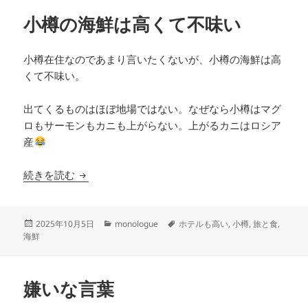
ー
小樽の海鮮は高くて不味い
小樽在住なのであまり言いたくないが、小樽の海鮮は高
くて不味い。
出てくるものはほぼ地場ではない。なぜなら小樽はマグ
ロもサーモンもカニも上がらない。上がるカニはロシア
産
小樽の海鮮は高くて不味い
続きを読む
投
カ
タ
2025年10月5日
monologue
ホテルも高い
,
小樽
,
旅と食
,
稿
テ
グ
海鮮
日:
ゴ
リ
ー
嫌いな言葉