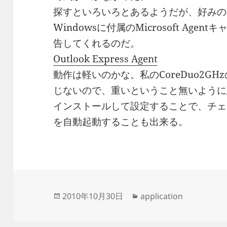
探すといろいろとあるようだが、好みの
Windowsに付属のMicrosoft Ag
告してくれるのだ。
Outlook Express Agent
動作は軽いのかな。私のCoreDuo2G
じないので、重いということ無いように
インストールして設定することで、チェッ
を自動起動することも出来る。
投
カ
2010年10月30日
application
稿
テ
日:
ゴ