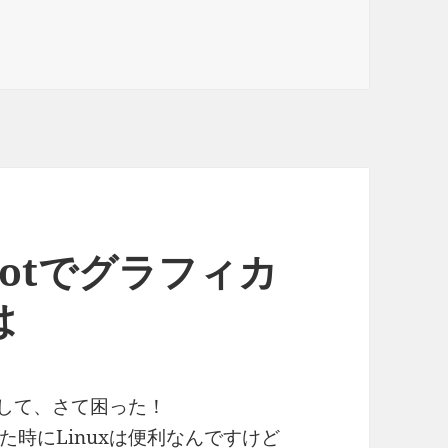
rootでグラフィカ
は
として、さて困った！
時にLinuxは便利なんですけど