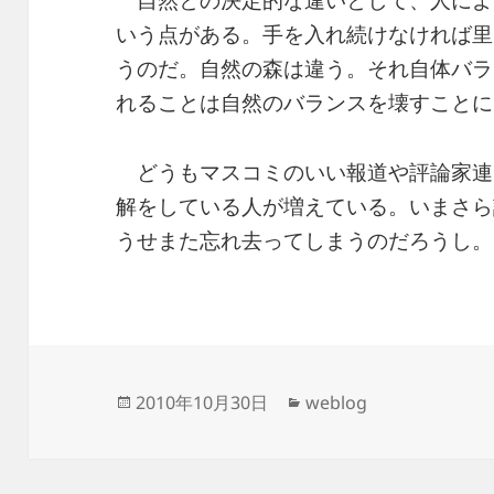
自然との決定的な違いとして、人によ
いう点がある。手を入れ続けなければ里
うのだ。自然の森は違う。それ自体バラ
れることは自然のバランスを壊すことに
どうもマスコミのいい報道や評論家連
解をしている人が増えている。いまさら
うせまた忘れ去ってしまうのだろうし。
投
カ
2010年10月30日
weblog
稿
テ
日:
ゴ
リ