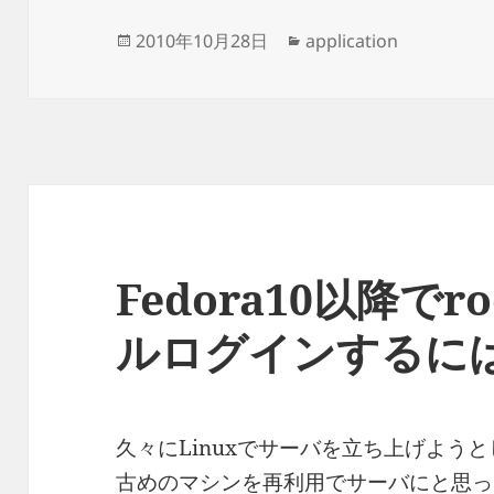
投
カ
2010年10月28日
application
稿
テ
日:
ゴ
リ
ー
Fedora10以降で
ルログインするに
久々にLinuxでサーバを立ち上げよう
古めのマシンを再利用でサーバにと思った