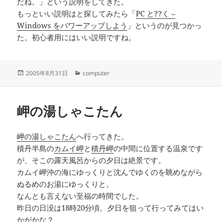
だね。」という説明をしてきた。
もっといい説明はと探してみたら「
PC と??く –
Windows をパワーアップしよう
」というのが見つかっ
た。初心者用にはいい説明ですね。
投
カ
2005年8月31日
computer
稿
テ
日:
ゴ
リ
岬の湯しゃこたん
ー
岬の湯しゃこたん
へ行ってきた。
積丹半島の
カムイ岬
と
積丹岬
の中間に位置する温泉です
が、そこの露天風呂からの夕日は絶景です。
カムイ岬沖の海にゆっくりと沈んでゆくのを眺めながら
ぬるめのお湯にゆっくりと。
なんとも言えない至福の時間でした。
昨日の日没は18時20分頃。夕日を狙って行ってみてはい
かがかな？