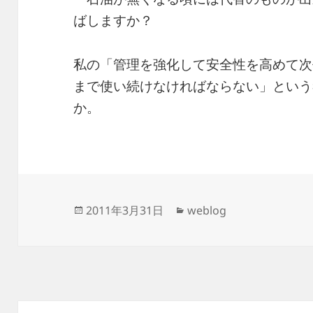
ばしますか？
私の「管理を強化して安全性を高めて次
まで使い続けなければならない」という
か。
投
カ
2011年3月31日
weblog
稿
テ
日:
ゴ
リ
ー