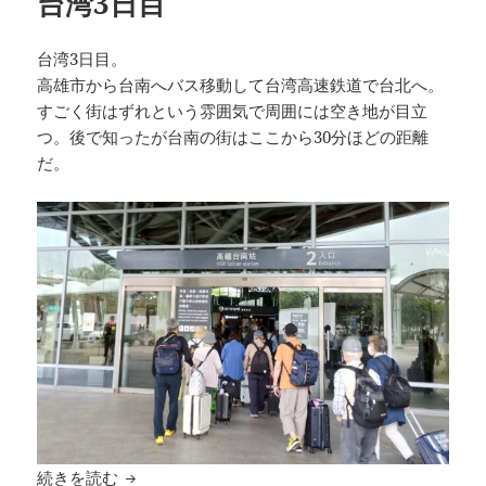
台湾3日目
台湾3日目。
高雄市から台南へバス移動して台湾高速鉄道で台北へ。
すごく街はずれという雰囲気で周囲には空き地が目立
つ。後で知ったが台南の街はここから30分ほどの距離
だ。
台湾3日目
続きを読む