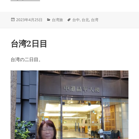
投
カ
タ
2023年4月25日
台湾旅
台中
,
台北
,
台湾
稿
テ
グ
日:
ゴ
リ
台湾2日目
ー
台湾の二日目。