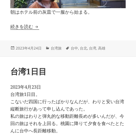
朝はホテル前の灰皿で一服から始まる。
台湾2日目
続きを読む
投
カ
タ
2023年4月24日
台湾旅
台中
,
台北
,
台湾
,
高雄
稿
テ
グ
日:
ゴ
リ
台湾1日目
ー
2023年4月23日
台湾旅1日目。
こないだ四国に行ったばかりなんだが、わりと安い台湾
縦断旅行があって申し込んであった。
私の旅はわりと弾丸的な移動距離長めが多いんだが、今
回の旅はそれを上回る。桃園に降りて夕食を食べたとた
んに台中へ長距離移動。