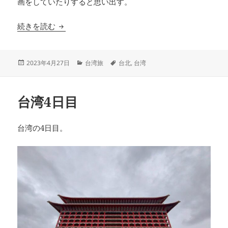
画をしていたりすると思い出す。
台湾5日目
続きを読む
投
カ
タ
2023年4月27日
台湾旅
台北
,
台湾
稿
テ
グ
日:
ゴ
リ
台湾4日目
ー
台湾の4日目。