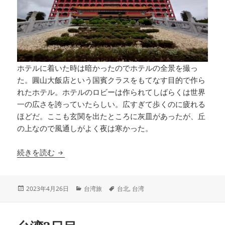
ホテルに着いた時は暗かったのでホテルの全景を撮っ
た。圓山大飯店という国賓クラスをもてなす目的で作ら
れたホテル。ホテルのロビーは作られてしばらくは世界
一の広さを誇っていたらしい。広すぎて歩くのに疲れる
ほどだ。ここも玄関を出たところに灰皿があったが、丘
の上なので風通しがよく夜は寒かった。
台湾4日目
続きを読む
投
カ
タ
2023年4月26日
台湾旅
台北
,
台湾
稿
テ
グ
日:
ゴ
リ
ー