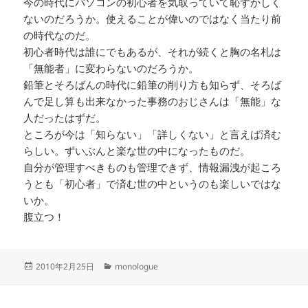
今の時代にパソコンの初心者を気取っていて恥ずかしく
ないのだろうか。使えることが偉いのではなく当たり前
の時代なのだ。
初心者時代は誰にでもあるが、それが続くと胸の名札は
「無能者」に変わらないのだろうか。
鉛筆とそろばんの時代に鉛筆の削り方も知らず、そろば
んで足し算も出来なかった事務のおじさんは「無能」な
人だったはずだ。
ところが今は「知らない」「詳しくない」と言えば済む
らしい。ずいぶんと楽な世の中になったものだ。
自分が管理すべきものも管理できず、情報漏洩が起ころ
うとも「初心者」で済む世の中というのも楽しいではな
いか。
腹立つ！
投
カ
2010年2月25日
monologue
稿
テ
日:
ゴ
リ