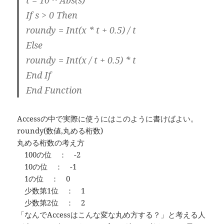
If s > 0 Then
roundy = Int(x * t + 0.5) / t
Else
roundy = Int(x / t + 0.5) * t
End If
End Function
Accessの中で実際に使うにはこのように書けばよい。
roundy(数値,丸める桁数)
丸める桁数の考え方
100の位 ： -2
10の位 ： -1
1の位 ： 0
少数第1位 ： 1
少数第2位 ： 2
「なんでAccessはこんな変な丸め方する？」と考える人