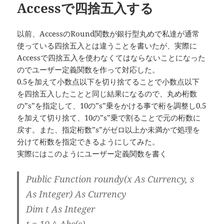
Accessで四捨五入する
ー
以前、AccessのRound関数が銀行型丸めで私達が通常
使っている四捨五入とは違うことを書いたが、実際に
Accessで四捨五入を使わなくてはならないことになった
のでユーザー定義関数を作って対応した。
0.5を加えて小数点以下を切り捨てることで小数点以下
を四捨五入したことと同じ結果になるので、丸め桁数
の”s”を指定して、10の”s”乗をかける事で桁を調整し0.5
を加えて切り捨て、10の”s”乗で割ることで元の桁数に
戻す。また、指定桁数”s”がゼロ以上か未満かで処理を
分けて桁数を指定できるようにしてみた。
実際にはこのようにユーザー定義関数を書く
Public Function roundy(x As Currency, s
As Integer) As Currency
Dim t As Integer
t = 10 ^ Abs(s)