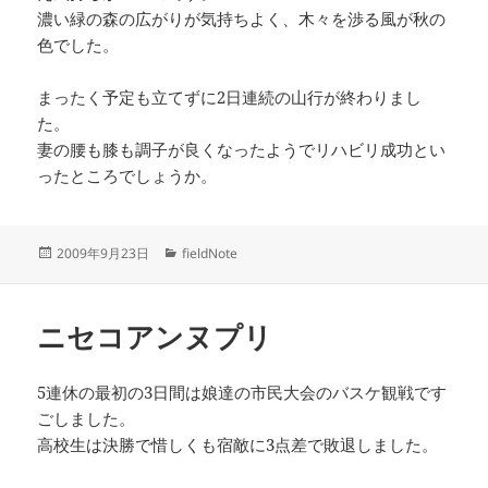
濃い緑の森の広がりが気持ちよく、木々を渉る風が秋の
色でした。
まったく予定も立てずに2日連続の山行が終わりまし
た。
妻の腰も膝も調子が良くなったようでリハビリ成功とい
ったところでしょうか。
投
カ
2009年9月23日
fieldNote
稿
テ
日:
ゴ
リ
ニセコアンヌプリ
ー
5連休の最初の3日間は娘達の市民大会のバスケ観戦です
ごしました。
高校生は決勝で惜しくも宿敵に3点差で敗退しました。