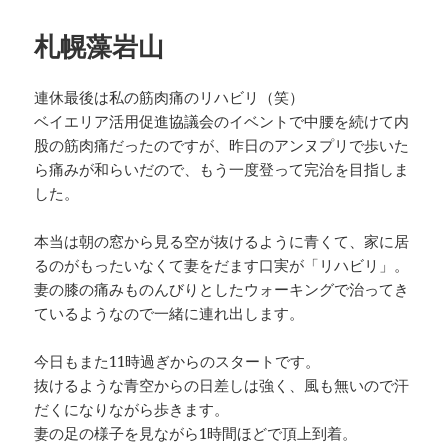
日:
ゴ
リ
札幌藻岩山
ー
連休最後は私の筋肉痛のリハビリ（笑）
ベイエリア活用促進協議会のイベントで中腰を続けて内
股の筋肉痛だったのですが、昨日のアンヌプリで歩いた
ら痛みが和らいだので、もう一度登って完治を目指しま
した。
本当は朝の窓から見る空が抜けるように青くて、家に居
るのがもったいなくて妻をだます口実が「リハビリ」。
妻の膝の痛みものんびりとしたウォーキングで治ってき
ているようなので一緒に連れ出します。
今日もまた11時過ぎからのスタートです。
抜けるような青空からの日差しは強く、風も無いので汗
だくになりながら歩きます。
妻の足の様子を見ながら1時間ほどで頂上到着。