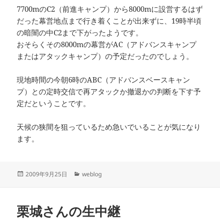
7700mのC2（前進キャンプ）から8000mに設営するはず
だった幕営地点まで行き着くことが出来ずに、19時半頃
の暗闇の中C2まで下がったようです。
おそらくその8000mの幕営がAC（アドバンスキャンプ
またはアタックキャンプ）の予定だったのでしょう。
現地時間の今朝6時のABC（アドバンスベースキャン
プ）との定時交信で再アタックか撤退かの判断を下す予
定だということです。
天候の狭間を狙っているため急いでいることが気になり
ます。
投
カ
2009年9月25日
weblog
稿
テ
日:
ゴ
リ
栗城さんの生中継
ー