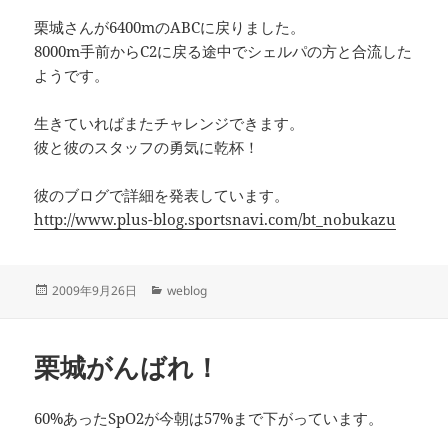
栗城さんが6400mのABCに戻りました。
8000m手前からC2に戻る途中でシェルパの方と合流した
ようです。
生きていればまたチャレンジできます。
彼と彼のスタッフの勇気に乾杯！
彼のブログで詳細を発表しています。
http://www.plus-blog.sportsnavi.com/bt_nobukazu
投
カ
2009年9月26日
weblog
稿
テ
日:
ゴ
リ
栗城がんばれ！
ー
60%あったSpO2が今朝は57%まで下がっています。