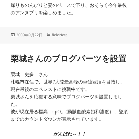
帰りものんびりと妻のペースで下り、おそらく今年最後
のアンヌプリを楽しめました。
投
カ
2009年9月22日
fieldNote
稿
テ
日:
ゴ
リ
栗城さんのブログパーツを設置
ー
栗城 史多 さん
札幌市在住で、世界7大陸最高峰の単独登頂を目指し、
現在最後のエベレストに挑戦中です。
栗城さんを応援する意味でブログパーツを設置しまし
た。
彼が現在居る標高、spO
（動脈血酸素飽和濃度）、登頂
2
までのカウントダウンが表示されています。
がんばれ～！！