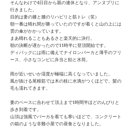
そんなわけで4日目から親の連休となり、アンヌプリに
行きました。
目的は妻の膝と腰のリハビリと筋トレ（笑）
朝一番は晴れ間が勝っていたのですが着くと山の上には
雲の傘がかかっています。
まあ晴れることもあるさと楽天的に決行。
朝の決断が遅かったので11時半に登頂開始です。
ディパックには雨に備えてナイロンパーカと薄手のフリ
ース、小さなコンピに弁当と飴と水筒。
雨が近いせいか湿度が極端に高くなっていました。
風が抜ける尾根筋では木の枝に水滴がつくほどで、髪の
毛も濡れてきます。
妻のペースに合わせて頂上まで1時間半ほどのんびりと
歩き到着です。
山頂は強風でパーカを着ても寒いほどで、コンクリート
の箱のような非難小屋での昼食となりました。