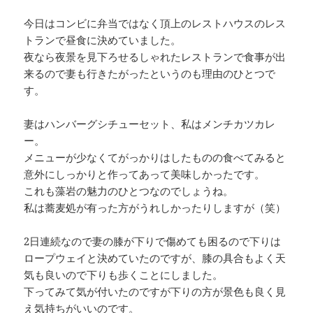
今日はコンビに弁当ではなく頂上のレストハウスのレス
トランで昼食に決めていました。
夜なら夜景を見下ろせるしゃれたレストランで食事が出
来るので妻も行きたがったというのも理由のひとつで
す。
妻はハンバーグシチューセット、私はメンチカツカレ
ー。
メニューが少なくてがっかりはしたものの食べてみると
意外にしっかりと作ってあって美味しかったです。
これも藻岩の魅力のひとつなのでしょうね。
私は蕎麦処が有った方がうれしかったりしますが（笑）
2日連続なので妻の膝が下りで傷めても困るので下りは
ロープウェイと決めていたのですが、膝の具合もよく天
気も良いので下りも歩くことにしました。
下ってみて気が付いたのですが下りの方が景色も良く見
え気持ちがいいのです。