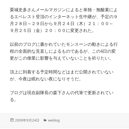
栗城史多さんメールマガジンによると単独・無酸素によ
るエベレスト登頂のインターネット生中継が、予定の９
月２８日～２９日から９月２４日（木）２１：００～
９月２５日（金）２０：００に変更された。
以前のブログに書かれていたモンスーンの動きによる行
程の全面的な見直しによるものであるが、この4日の変
更がこの偉業に影響を与えていないことを祈りたい。
頂上に到着する予定時間などはまだ公開されていない
が、今夜は眠れない夜になりそうだ。
ブログは現在副隊長の森下さんの代筆で更新されてい
る。
投
カ
2009年9月24日
weblog
稿
テ