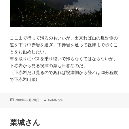
ここまで行って帰るのもいいが、出来れば山の反対側の
道を下り中赤岩を過ぎ、下赤岩を通って祝津まで歩くこ
とをお勧めしたい。
車を取りにバスを乗り継いで帰らなくてはならないが、
下赤岩から見る祝津の海も圧巻なのだ。
（下赤岩だけ見るのであれば祝津側から登れば20分程度
で下赤岩山頂)
投
カ
2009年9月28日
fieldNote
稿
テ
日:
ゴ
リ
栗城さん
ー