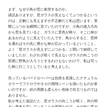
まず、なぜ小鳥が窓に衝突するのか。
諸説ありますが、窓ガラスが見えなくてぶつかるという
のは、正解にも見えますが不正解だと私は思います。実
際にぶつかる瞬間に見ていたのですが、小鳥の侵入方向
から窓を見ていると、ガラスに景色が映り、そこに林が
あるかのように見えていたんです。鳥からすると、窓枠
を通ればその先に豊かな林が広がっているということ。
よく「窓ガラスが見えずにぶつかる」と聞いて納得して
いましたが、わざわざ暗くて見えないガラスの向こうの
部屋に野鳥が入ろうとするわけもないわけで、私は写っ
た林に行こうとしていると考えました。
売っているバードセーバーは自然を意識したナチュラル
カラーでフクロウやタカの飛翔シーンを描いたものが多
いのですが、絵の周囲も柔らかい色味で目立つものでは
ありません。
私が考えた仮説だと、窓ガラスの向こうが暗く、外の明
るい景色を写していることが原因なので、その中に窓ガ