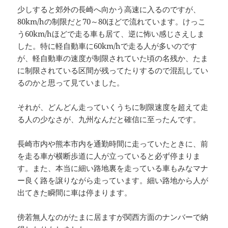
少しすると郊外の長崎へ向かう高速に入るのですが、
80km/hの制限だと70～80ほどで流れています。けっこ
う60km/hほどで走る車も居て、逆に怖い感じさえしま
した。特に軽自動車に60km/hで走る人が多いのです
が、軽自動車の速度が制限されていた頃の名残か、たま
に制限されている区間が残ってたりするので混乱してい
るのかと思って見ていました。
それが、どんどん走っていくうちに制限速度を超えて走
る人の少なさが、九州なんだと確信に至ったんです。
長崎市内や熊本市内を通勤時間に走っていたときに、前
を走る車が横断歩道に人が立っていると必ず停まりま
す。また、本当に細い路地裏を走っている車もみなマナ
ー良く路を譲りながら走っています。細い路地から人が
出てきた瞬間に車は停まります。
傍若無人なのがたまに居ますが関西方面のナンバーで納