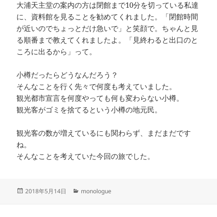
大浦天主堂の案内の方は閉館まで10分を切っている私達
に、資料館を見ることを勧めてくれました。「閉館時間
が近いのでちょっとだけ急いで」と笑顔で。ちゃんと見
る順番まで教えてくれましたよ。「見終わると出口のと
ころに出るから」って。
小樽だったらどうなんだろう？
そんなことを行く先々で何度も考えていました。
観光都市宣言を何度やっても何も変わらない小樽。
観光客がゴミを捨てるという小樽の地元民。
観光客の数が増えているにも関わらず、まだまだです
ね。
そんなことを考えていた今回の旅でした。
投
カ
2018年5月14日
monologue
稿
テ
日:
ゴ
リ