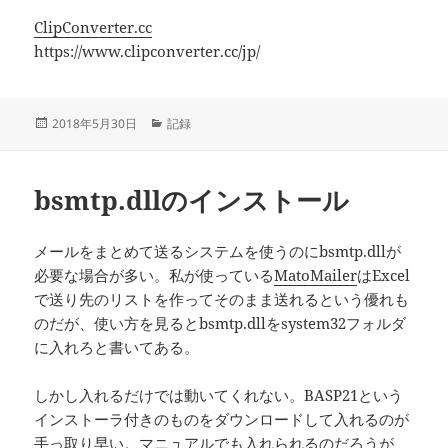
ClipConverter.cc
https://www.clipconverter.cc/jp/
投
カ
2018年5月30日
記録
稿
テ
日:
ゴ
リ
bsmtp.dllのインストール
ー
メールをまとめて送るシステムを使うのにbsmtp.dllが
必要な場合が多い。私が使っている
MatoMailer
はExcel
で送り先のリストを作ってそのまま送れるという優れも
のだが、使い方を見るとbsmtp.dllをsystem32フォルダ
に入れろと書いてある。
しかし入れるだけでは動いてくれない。BASP21という
インストーラ付きのものをダウンロードして入れるのが
手っ取り早い。マニュアルでも入れられるのだろうが、