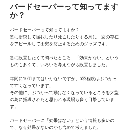
バードセーバーって知ってます
ー
か？
バードセーバーって知ってますか？
窓に衝突して怪我したり死亡したりする鳥に、窓の存在
をアピールして衝突を防止するためのグッズです。
窓に設置したくて調べたところ、「効果がない」という
ものも多くて、いろいろ考えながら設置しました。
年間に10羽まではいかないですが、5羽程度はぶつかっ
て亡くなっています。
その他に、ぶつかって動けなくなっているところを大型
の鳥に捕獲されたと思われる現場も多く目撃していま
す。
バードセーバーに「効果はない」という情報も多いの
で、なぜ効果がないのかも含めて考えました。