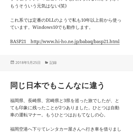
もうそういう元気はない(笑)
これ系では定番のDLLのようで私も10年以上前から使っ
ています。Windows10でも動作します。
BASP21 http://www.hi-ho.ne.jp/babaq/basp21.html
投
カ
2018年5月25日
記録
稿
テ
日:
ゴ
リ
同じ日本でもこんなに違う
ー
福岡県、長崎県、宮崎県と3県を巡った旅でしたが、と
ても印象に残ったことが2つありました。ひとつは自動
車の運転マナー。もうひとつはおもてなしの心。
福岡空港へ下りてレンタカー屋さんへ行き車を借りまし