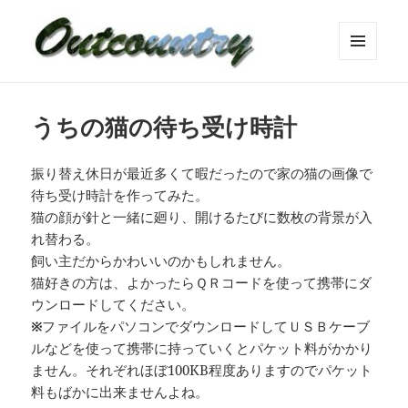
メニュ
ーとウ
ィジェ
ット
うちの猫の待ち受け時計
振り替え休日が最近多くて暇だったので家の猫の画像で
待ち受け時計を作ってみた。
猫の顔が針と一緒に廻り、開けるたびに数枚の背景が入
れ替わる。
飼い主だからかわいいのかもしれません。
猫好きの方は、よかったらＱＲコードを使って携帯にダ
ウンロードしてください。
※
ファイルをパソコンでダウンロードしてＵＳＢケーブ
ルなどを使って携帯に持っていくとパケット料がかかり
ません。それぞれほぼ100KB程度ありますのでパケット
料もばかに出来ませんよね。