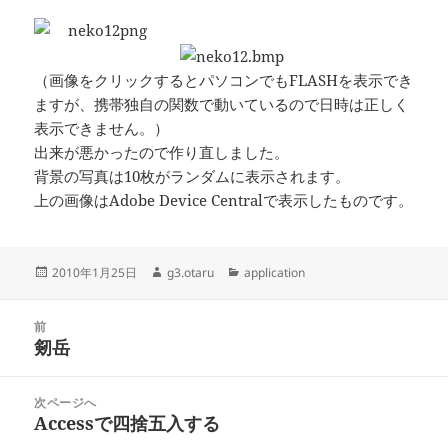
（画像をクリックするとパソコンでもFLASHを表示でき
ますが、携帯独自の関数で動いているので日時は正しく
表示できません。）
出来が悪かったので作り直しました。
背景の写真は10枚がランダムに表示されます。
上の画像はAdobe Device Centralで表示したものです。
投
作
カ
2010年1月25日
g3.otaru
application
稿
成
テ
日:
者
ゴ
投
リ
前
稿
剱岳
ー
前
ナ
の
ビ
投
次ページへ
ゲ
稿:
Accessで四捨五入する
次
ー
の