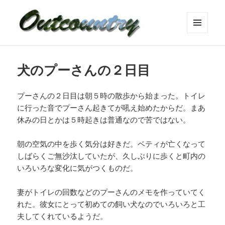
メニュ
ーとウ
ィジェ
ット
犬のプーさんの２日目
プーさんの２日目は朝５時の散歩から始まった。トイレ
に行った音でプーさん起きてが吼え始めたからだ。まあ
休みの日とかは５時起きは普通なので苦ではない。
朝の空気の中を歩く気分は好きだ。ベティが亡くなって
しばらくご無沙汰していたが、久しぶりに歩くと町内の
いろいろな変化に気がつくものだ。
妻がトイレの回数などのプーさんのメモを作っていてく
れた。彼女にとって初めての飼い犬なのでいろいろと工
夫してくれているようだ。