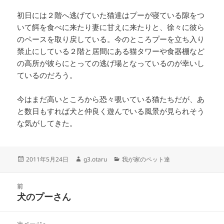
初日には２階へ逃げていた猫達はプーが寝ている隙をつ
いて餌を食べに来たり妻に甘えに来たりと、徐々に彼ら
のペースを取り戻している。今のところプーを立ち入り
禁止にしている２階と居間にある猫タワーや食器棚など
の高所が彼らにとっての逃げ場となっているのが幸いし
ているのだろう。
今はまだ高いところから恐々覗いている猫たちだが、あ
と数日もすれば犬と仲良く遊んでいる風景が見られそう
な気がしてきた。
投
作
カ
2011年5月24日
g3.otaru
我が家のペット達
稿
成
テ
日:
者
ゴ
投
リ
前
稿
犬のプーさん
ー
前
ナ
の
ビ
投