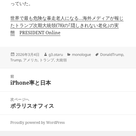
っていた。
世界で最も危険な暴走老人になる…海外メディアが報じ
たトランプ次期大統領(78)の｢隠しきれない老化｣の実
態
PRESIDENT Online
投
作
カ
タ
2026年3月4日
g3.otaru
monologue
DonaldTrump
,
稿
成
テ
グ
Trump
,
アメリカ
,
トランプ
,
大統領
日:
者
ゴ
リ
投
ー
前
稿
iPhone率と日本
前
ナ
の
ビ
投
次ページへ
ゲ
稿:
ポラリスオフィス
次
ー
の
シ
投
ョ
Proudly powered by WordPress
稿:
ン