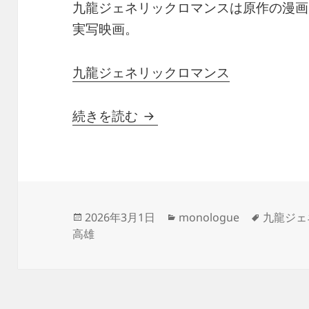
九龍ジェネリックロマンスは原作の漫画
実写映画。
九龍ジェネリックロマンス
九龍ジェネリックロマンス
続きを読む
投
カ
タ
2026年3月1日
monologue
九龍ジェ
稿
テ
グ
高雄
日:
ゴ
リ
ー