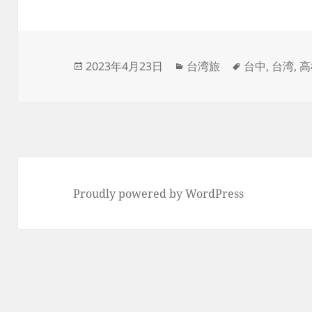
投
カ
タ
2023年4月23日
台湾旅
台中
,
台湾
,
高
稿
テ
グ
日:
ゴ
リ
ー
Proudly powered by WordPress