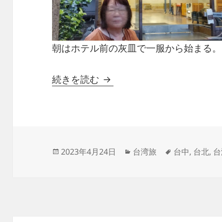
朝はホテル前の灰皿で一服から始まる。
台湾2日目
続きを読む
投
カ
タ
2023年4月24日
台湾旅
台中
,
台北
,
台
稿
テ
グ
日:
ゴ
リ
ー