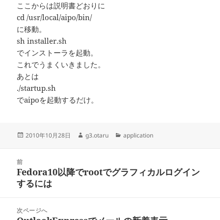
ここからは説明書どおりに
cd /usr/local/aipo/bin/
に移動。
sh installer.sh
でインストーラを起動。
これでうまくいきました。
あとは
./startup.sh
でaipoを起動するだけ。
投
作
カ
2010年10月28日
g3.otaru
application
稿
成
テ
日:
者
ゴ
投
リ
前
稿
Fedora10以降でrootでグラフィカルログイン
ー
前
ナ
するには
の
ビ
投
ゲ
稿:
次ページへ
ー