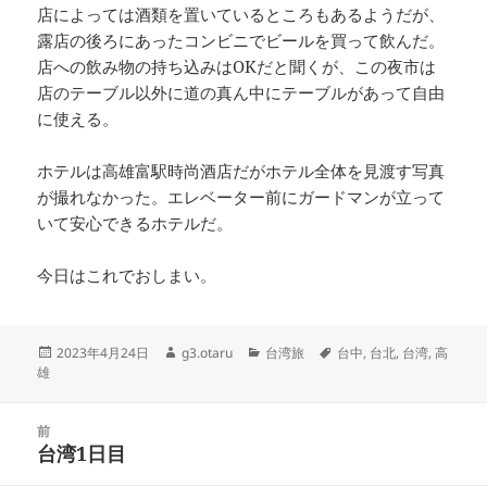
店によっては酒類を置いているところもあるようだが、
露店の後ろにあったコンビニでビールを買って飲んだ。
店への飲み物の持ち込みはOKだと聞くが、この夜市は
店のテーブル以外に道の真ん中にテーブルがあって自由
に使える。
ホテルは高雄富駅時尚酒店だがホテル全体を見渡す写真
が撮れなかった。エレベーター前にガードマンが立って
いて安心できるホテルだ。
今日はこれでおしまい。
投
作
カ
タ
2023年4月24日
g3.otaru
台湾旅
台中
,
台北
,
台湾
,
高
稿
成
テ
グ
雄
日:
者
ゴ
リ
投
ー
前
稿
台湾1日目
前
ナ
の