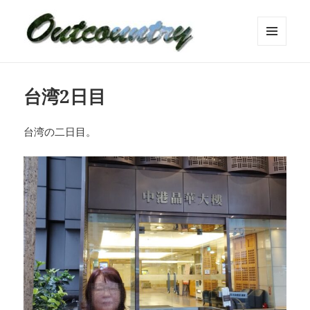
メニュ
ーとウ
ィジェ
ット
台湾2日目
台湾の二日目。