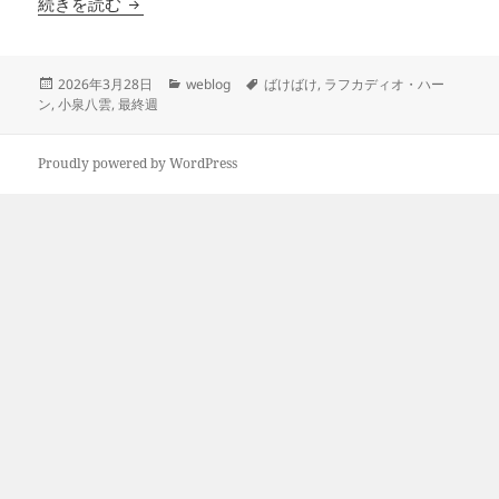
「ばけばけ」最終週の嘘はなぜ
続きを読む
投
カ
タ
2026年3月28日
weblog
ばけばけ
,
ラフカディオ・ハー
稿
テ
グ
ン
,
小泉八雲
,
最終週
日:
ゴ
リ
ー
Proudly powered by WordPress