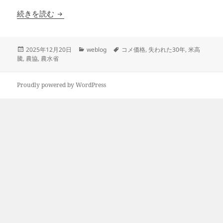
コメ価格の高騰の嘘
続きを読む
投
カ
タ
2025年12月20日
weblog
コメ価格
,
失われた30年
,
米高
稿
テ
グ
騰
,
農協
,
農水省
日:
ゴ
リ
ー
Proudly powered by WordPress