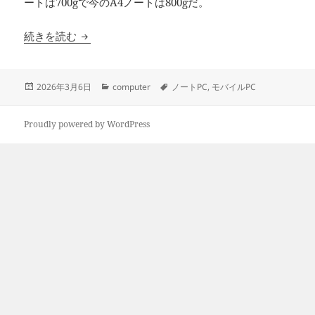
ートは700gで今のA4ノートは800gだ。
ノートPCには何が必要？
続きを読む
投
カ
タ
2026年3月6日
computer
ノートPC
,
モバイルPC
稿
テ
グ
日:
ゴ
リ
Proudly powered by WordPress
ー