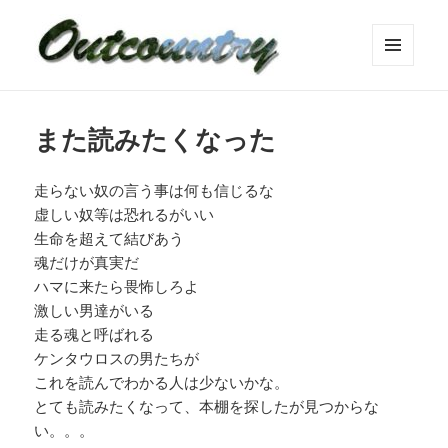
メニュ
ーとウ
ィジェ
ット
また読みたくなった
走らない奴の言う事は何も信じるな
虚しい奴等は恐れるがいい
生命を超えて結びあう
魂だけが真実だ
ハマに来たら畏怖しろよ
激しい男達がいる
走る魂と呼ばれる
ケンタウロスの男たちが
これを読んでわかる人は少ないかな。
とても読みたくなって、本棚を探したが見つからな
い。。。