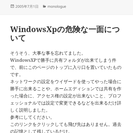
投
カ
2005年7月1日
monologue
稿
テ
日:
ゴ
リ
WindowsXpの危険な一面につ
ー
いて
そうそう、大事な事を忘れてました。
WindowsXPで勝手に共有フォルダが出来てしまう件
で、前にこのページのトップに入り口を置いていたもの
です。
ネットワークの設定をウイザードを使ってやった場合に
勝手に出来ることや、ホームエディションでは共有を作
った場合に、アクセス権の設定が出来ないこと、プロフ
ェッショナルでは設定で変更できるなどを出来るだけ詳
しく説明しました。
参考にしてください。
このリンクをクリックしても飛び先はありません。過去
の記憶として残しているだけ。