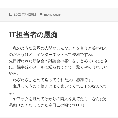
投
カ
2005年7月20日
monologue
稿
テ
日:
ゴ
リ
IT担当者の愚痴
ー
私のような業界の人間がこんなことを言うと笑われる
のだろうけど、インターネットって便利ですね。
先日行われた研修会の討論会の報告をまとめていたとき
に、議事録がメールで送られてきて、驚くやらうれしい
やら。
わざわざまとめて送ってくれた人に感謝です。
道具ってうまく使えばよく働いてくれるものなんです
よ。
ヤフオクを眺めてばかりの隣人を見てたら、なんだか
愚痴りたくなってきた今日この頃です(T.T)