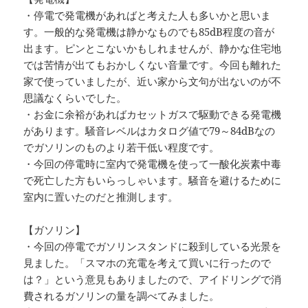
・停電で発電機があればと考えた人も多いかと思いま
す。一般的な発電機は静かなものでも85dB程度の音が
出ます。ピンとこないかもしれませんが、静かな住宅地
では苦情が出てもおかしくない音量です。今回も離れた
家で使っていましたが、近い家から文句が出ないのが不
思議なくらいでした。
・お金に余裕があればカセットガスで駆動できる発電機
があります。騒音レベルはカタログ値で79～84dBなの
でガソリンのものより若干低い程度です。
・今回の停電時に室内で発電機を使って一酸化炭素中毒
で死亡した方もいらっしゃいます。騒音を避けるために
室内に置いたのだと推測します。
【ガソリン】
・今回の停電でガソリンスタンドに殺到している光景を
見ました。「スマホの充電を考えて買いに行ったので
は？」という意見もありましたので、アイドリングで消
費されるガソリンの量を調べてみました。